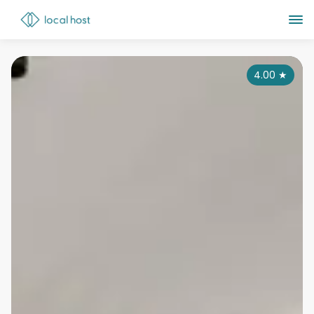
4.00
★