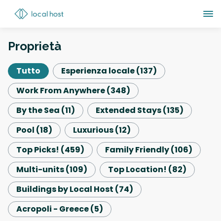
Proprietà
Tutto
Esperienza locale
(
137
)
Work From Anywhere
(
348
)
By the Sea
(
11
)
Extended Stays
(
135
)
Pool
(
18
)
Luxurious
(
12
)
Top Picks!
(
459
)
Family Friendly
(
106
)
Multi-units
(
109
)
Top Location!
(
82
)
Buildings by Local Host
(
74
)
Acropoli - Greece
(
5
)