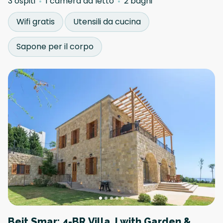
3 ospiti
1 camera da letto
2 bagni
Wifi gratis
Utensili da cucina
Sapone per il corpo
Beit Smar: 4-BR Villa J with Garden &