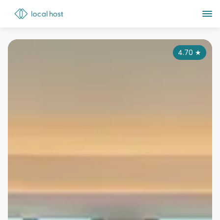
4.70
★