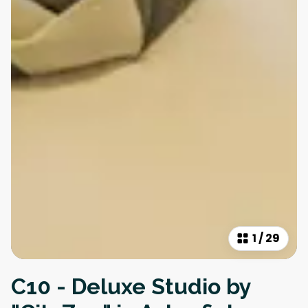
1
/
29
C10 - Deluxe Studio by