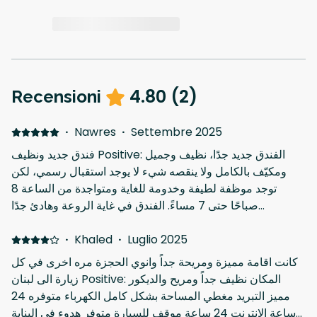
4.80
(
2
)
Recensioni
·
Nawres
·
Settembre 2025
فندق جديد ونظيف Positive: الفندق جديد جدًا، نظيف وجميل
ومكيّف بالكامل ولا ينقصه شيء لا يوجد استقبال رسمي، لكن
توجد موظفة لطيفة وخدومة للغاية ومتواجدة من الساعة 8
صباحًا حتى 7 مساءً. الفندق في غاية الروعة وهادئ جدًا
Negative: غرفة الرياضة (Gym) ليست جاهزة تمامًا حتى الآن.
·
Khaled
·
Luglio 2025
كانت اقامة مميزة ومريحة جداً وانوي الحجزة مره اخرى في كل
زيارة الى لبنان Positive: المكان نظيف جداً ومريح والديكور
مميز التبريد مغطي المساحة بشكل كامل الكهرباء متوفره 24
ساعة الانترنت 24 ساعة موقف للسيارة متوفر هدوء في البناية