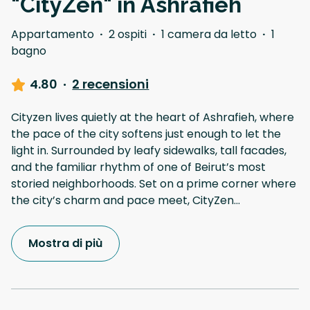
"CityZen" in Ashrafieh
Appartamento
·
2 ospiti
·
1 camera da letto
·
1
bagno
4.80
·
2 recensioni
Cityzen lives quietly at the heart of Ashrafieh, where
the pace of the city softens just enough to let the
light in. Surrounded by leafy sidewalks, tall facades,
and the familiar rhythm of one of Beirut’s most
storied neighborhoods. Set on a prime corner where
the city’s charm and pace meet, CityZen
...
Mostra di più