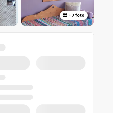
+
7 foto