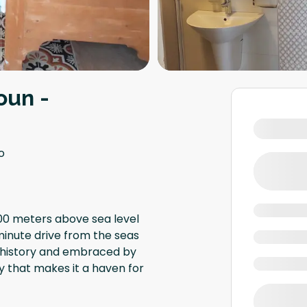
oun -
o
 600 meters above sea level
-minute drive from the seas
 in history and embraced by
 that makes it a haven for