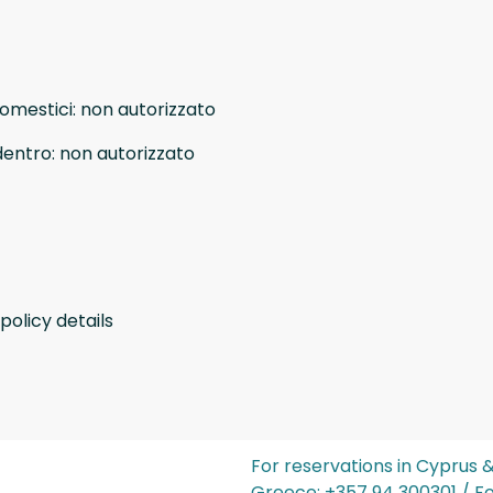
domestici
:
non autorizzato
dentro
:
non autorizzato
policy details
For reservations in Cyprus 
Greece: ‪+357 94 300301‬ / F