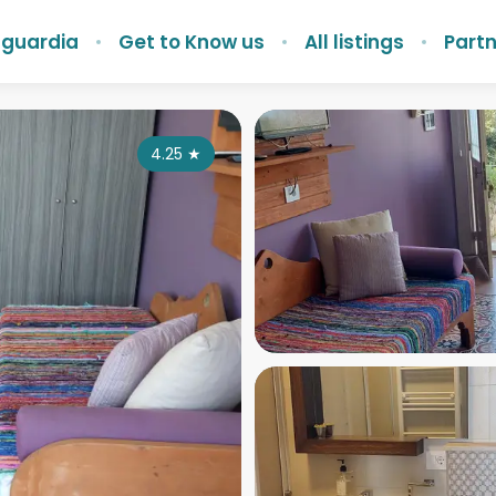
nguardia
Get to Know us
All listings
Partn
4.25
★