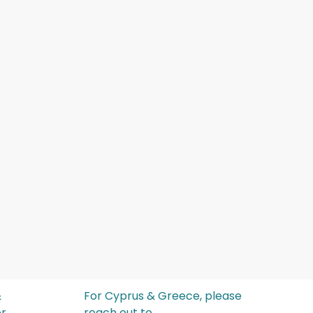
&
For Cyprus & Greece, please
or
reach out to