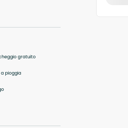
cheggio gratuito
 a pioggia
go