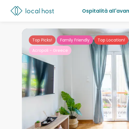
Ospitalità all'ava
Top Picks!
Family Friendly
Top Location!
Acropoli - Greece