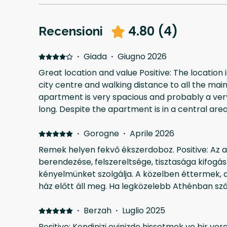
4.80
(
4
)
Recensioni
·
Giada
·
Giugno 2026
Great location and value Positive: The location 
city centre and walking distance to all the main
apartment is very spacious and probably a very
long. Despite the apartment is in a central ar
restaurant, it's really quiet at night. Plenty of 
makes it easier if you are moving with luggages.
·
Gorogne
·
Aprile 2026
Remek helyen fekvő ékszerdoboz. Positive: Az
berendezése, felszereltsége, tisztasága kifogástalan. M
kényelmünket szolgálja. A közelben éttermek, ap
ház előtt áll meg. Ha legközelebb Athénban szá
foglaljuk. De a kommunikációhoz szükséges a 
·
Berzah
·
Luglio 2025
Positive: Kendinizi evinizde hissetmek ve bir yer