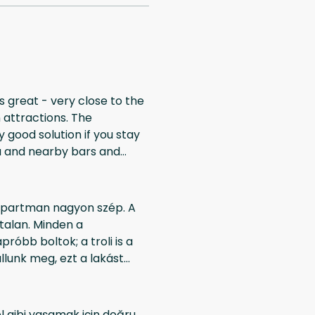
is great - very close to the
 attractions. The
 good solution if you stay
ea and nearby bars and
small cafes around which
 Negative: -
 apartman nagyon szép. A
inden a
róbb boltok; a troli is a
llunk meg, ezt a lakást
WhatsApp!
el gibi yaşamak için doğru