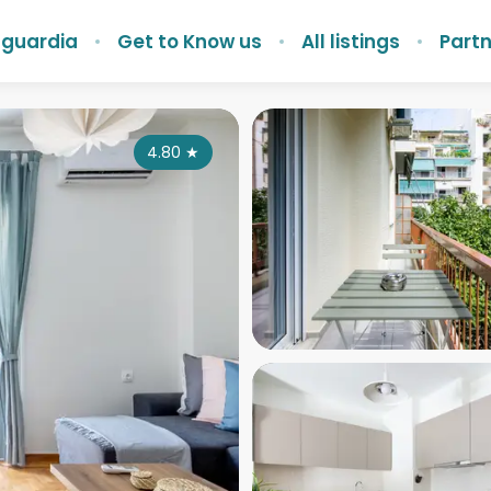
nguardia
Get to Know us
All listings
Partn
4.80
★