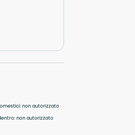
domestici
:
non autorizzato
dentro
:
non autorizzato