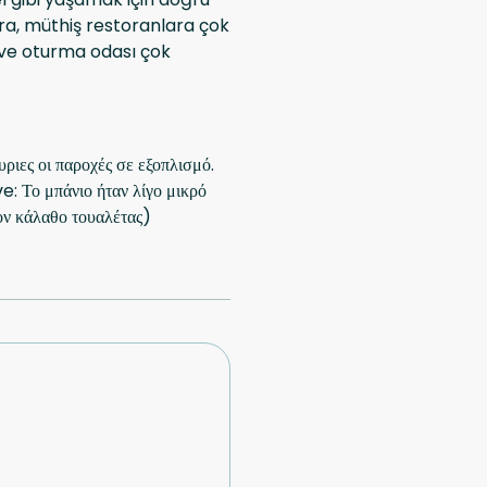
ra, müthiş restoranlara çok
u ve oturma odası çok
ριες οι παροχές σε εξοπλισμό.
e: Το μπάνιο ήταν λίγο μικρό
τον κάλαθο τουαλέτας)