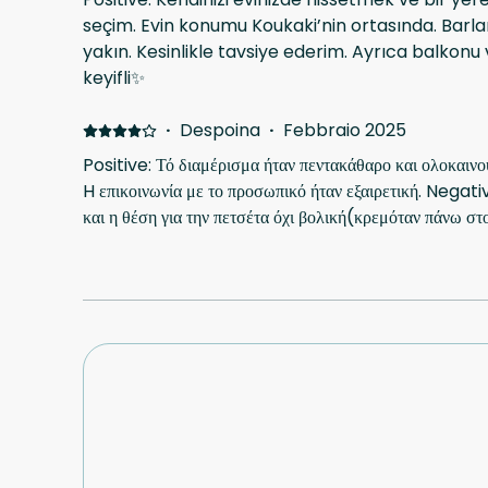
seçim. Evin konumu Koukaki’nin ortasında. Barla
yakın. Kesinlikle tavsiye ederim. Ayrıca balkon
keyifli✨
·
Despoina
·
Febbraio 2025
Positive: Τό διαμέρισμα ήταν πεντακάθαρο και ολοκαινου
H επικοινωνία με το προσωπικό ήταν εξαιρετική. Negativ
και η θέση για την πετσέτα όχι βολική(κρεμόταν πάνω σ