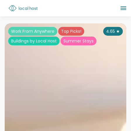
Work From Anywhere
Top Picks!
4.65
★
Buildings by Local Host
Summer Stays