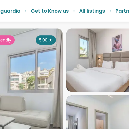
nguardia
Get to Know us
All listings
Partn
iendly
5.00
★