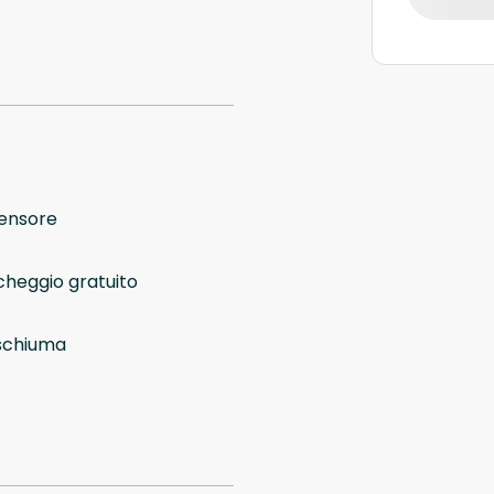
ensore
cheggio gratuito
schiuma