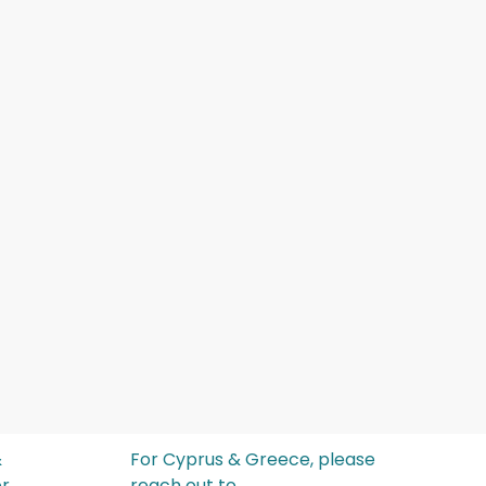
&
For Cyprus & Greece, please
or
reach out to