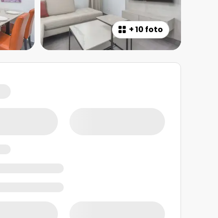
+
10 foto