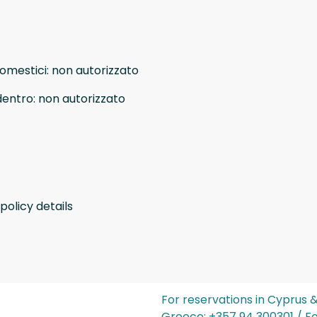
domestici
:
non autorizzato
dentro
:
non autorizzato
policy details
For reservations in Cyprus 
Greece: ‪+357 94 300301‬ / F