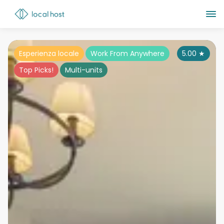
Esperienza locale
Work From Anywhere
5.00
★
Top Picks!
Multi-units