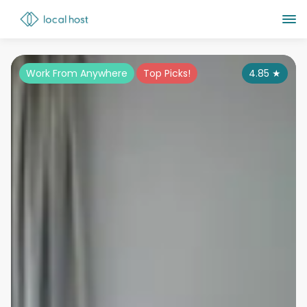
Work From Anywhere
Top Picks!
4.85
★