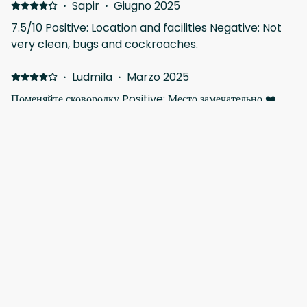
·
Sapir
·
Giugno 2025
7.5/10 Positive: Location and facilities Negative: Not
very clean, bugs and cockroaches.
·
Ludmila
·
Marzo 2025
Поменяйте сковородку Positive: Место замечательно ❤️
Negative: Нужен косметический ремонт
Mostra tutti i recensioni 11