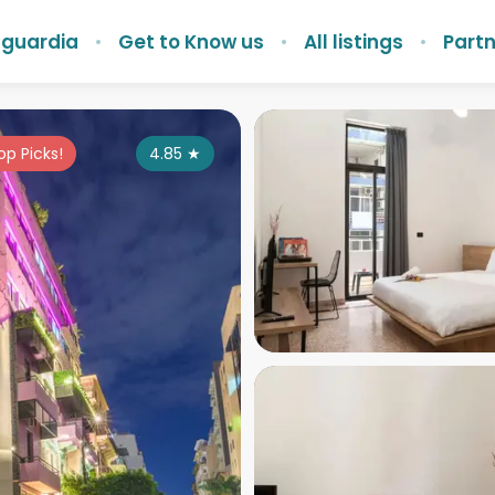
nguardia
Get to Know us
All listings
Partn
op Picks!
4.85
★