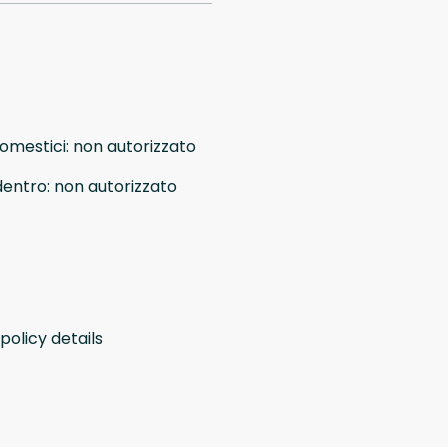
domestici
:
non autorizzato
dentro
:
non autorizzato
policy details