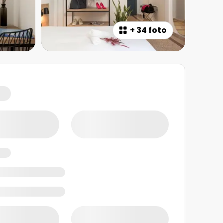
+
34 foto