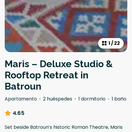
1
/
22
Maris – Deluxe Studio &
Rooftop Retreat in
Batroun
Apartamento
·
2 huéspedes
·
1 dormitorio
·
1 baño
4.65
Set beside Batroun’s historic Roman Theatre, Maris