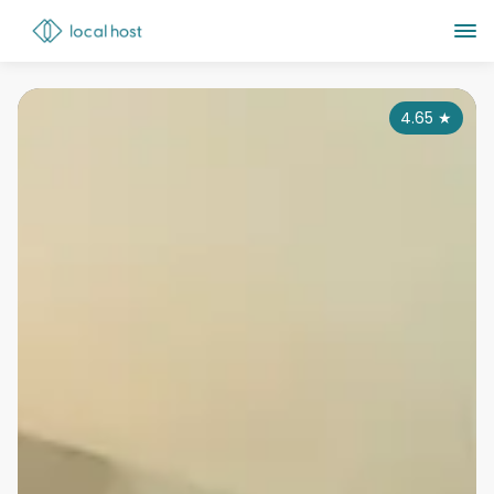
4.65
★