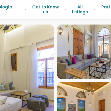
ología
Get to Know
All
Part
us
listings