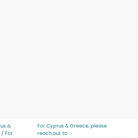
rus &
For Cyprus & Greece, please
 / For
reach out to