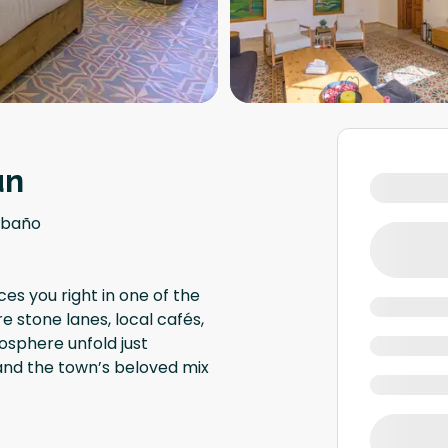
un
 baño
ces you right in one of the
e stone lanes, local cafés,
osphere unfold just
 and the town’s beloved mix