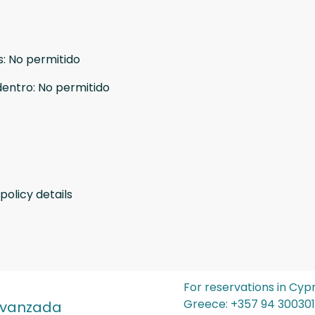
s
:
No permitido
dentro
:
No permitido
policy details
For reservations in Cyp
Greece: ‪+357 94 300301‬
avanzada