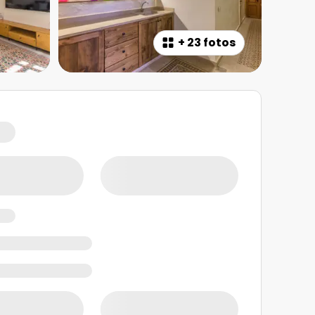
+
23 fotos