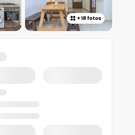
+
18 fotos