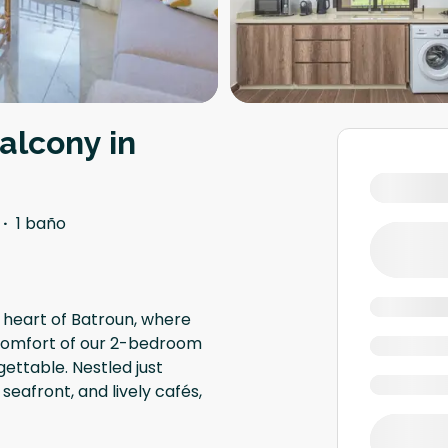
alcony in
·
1 baño
e heart of Batroun, where
comfort of our 2-bedroom
ettable. Nestled just
eafront, and lively cafés,