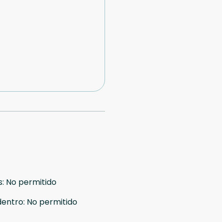
s
:
No permitido
dentro
:
No permitido