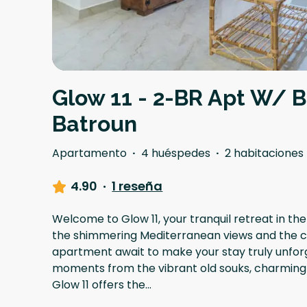
Glow 11 - 2-BR Apt W/ B
Batroun
Apartamento
·
4 huéspedes
·
2 habitaciones
4.90
·
1 reseña
Welcome to Glow 11, your tranquil retreat in th
the shimmering Mediterranean views and the 
apartment await to make your stay truly unforg
moments from the vibrant old souks, charming s
Glow 11 offers the
...