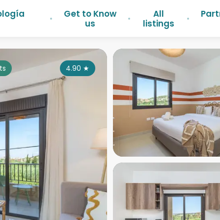
ología
Get to Know
All
Part
us
listings
ts
4.90
★