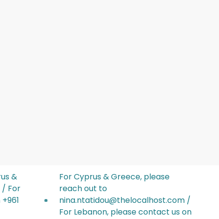
rus &
For Cyprus & Greece, please
 / For
reach out to
‬ +961
nina.ntatidou@thelocalhost.com /
For Lebanon, please contact us on