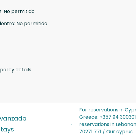
s
:
No permitido
dentro
:
No permitido
policy details
For reservations in Cyp
Greece: ‪+357 94 300301‬
avanzada
reservations in Lebanon‬
Stays
70271 771 / Our cyprus