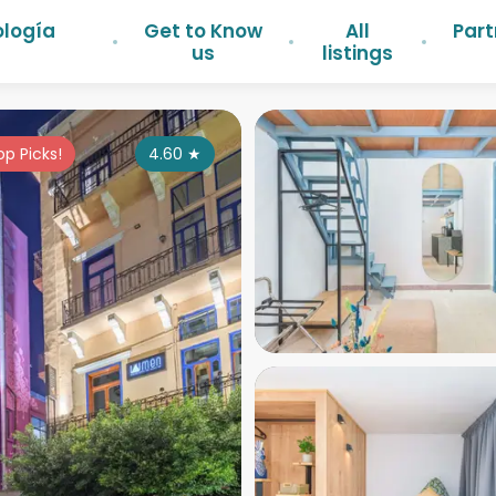
ología
Get to Know
All
Part
us
listings
op Picks!
4.60
★