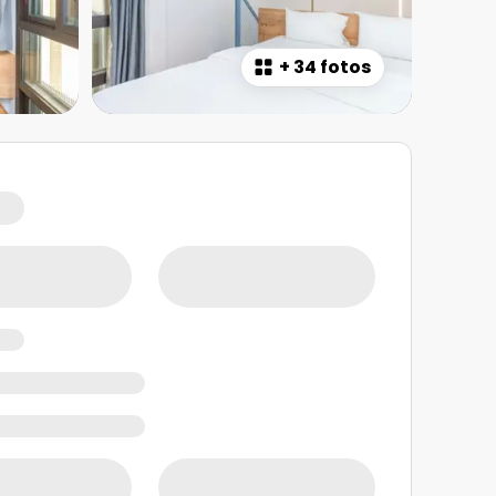
+
34 fotos