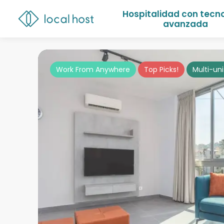
Hospitalidad con tecn
avanzada
Work From Anywhere
Top Picks!
Multi-uni