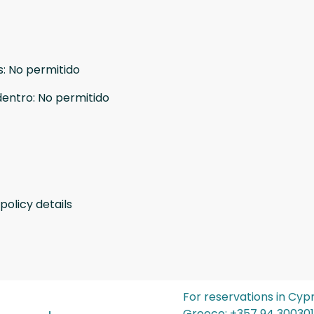
s
:
No permitido
dentro
:
No permitido
policy details
For reservations in Cyp
Greece: ‪+357 94 300301‬