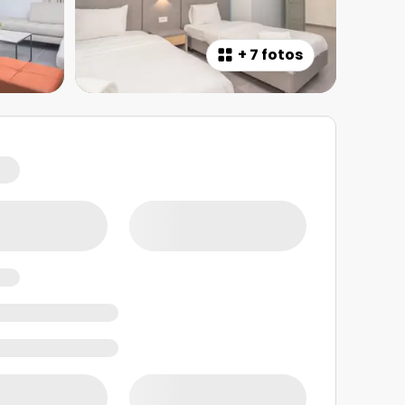
+
7 fotos