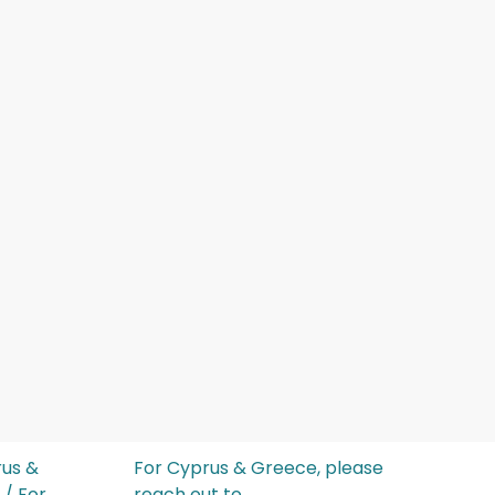
rus &
For Cyprus & Greece, please
 / For
reach out to