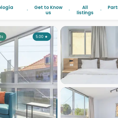
ología
Get to Know
All
Part
us
listings
ts
5.00
★