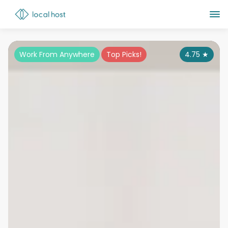
Work From Anywhere
Top Picks!
4.75
★