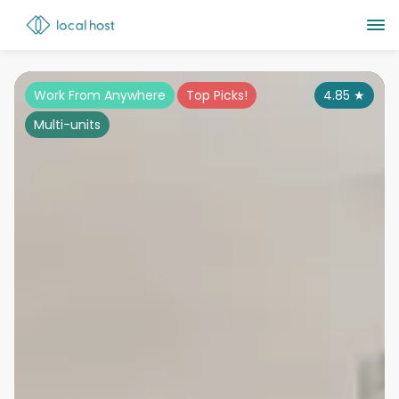
Work From Anywhere
Top Picks!
4.85
★
Multi-units