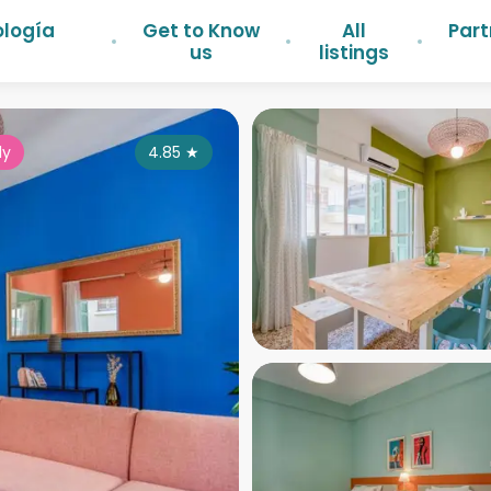
ología
Get to Know
All
Part
us
listings
ly
4.85
★