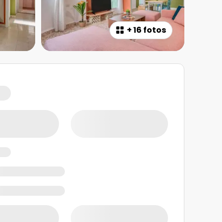
+
16 fotos