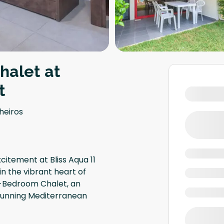
halet at
t
heiros
citement at Bliss Aqua 11
in the vibrant heart of
 1-Bedroom Chalet, an
stunning Mediterranean