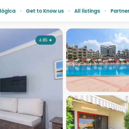
lógica
Get to Know us
All listings
Partner
4.85
★