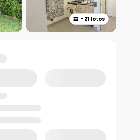
+
21 fotos