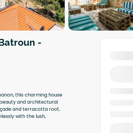
Batroun -
ebanon, this charming house
 beauty and architectural
façade and terracotta roof,
essly with the lush,