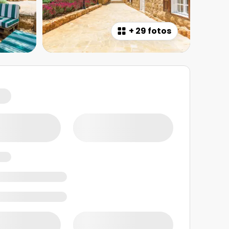
+
29 fotos