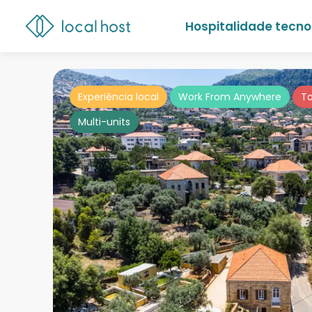
Hospitalidade tecno
Experiência local
Work From Anywhere
To
Multi-units