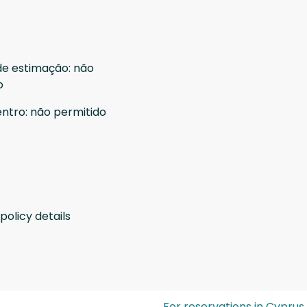
de estimação
:
não
o
entro
:
não permitido
policy details
For reservations in Cyprus