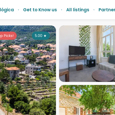
lógica
Get to Know us
All listings
Partner
p Picks!
5.00
★