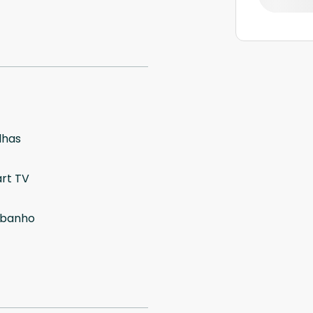
lhas
rt TV
 banho