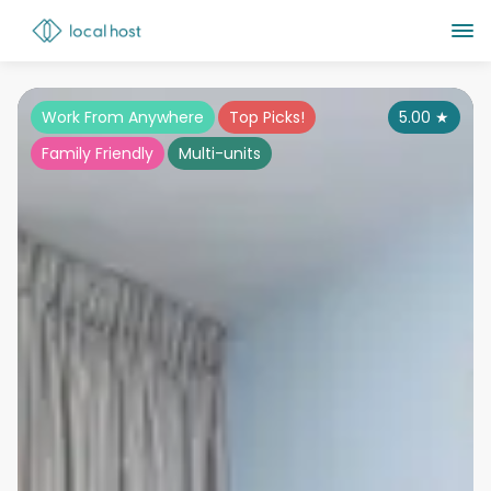
Work From Anywhere
Top Picks!
5.00
★
Family Friendly
Multi-units