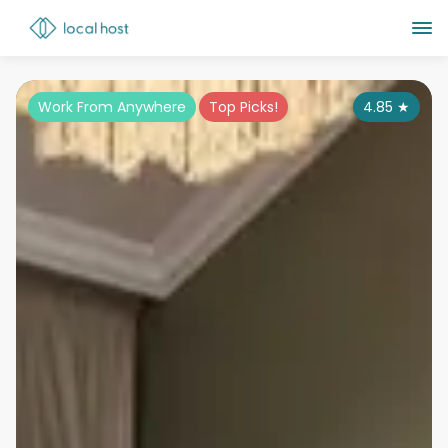
Work From Anywhere
Top Picks!
4.85
★