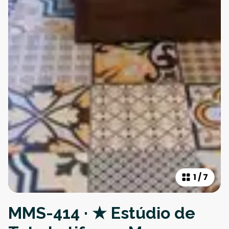
1
/
7
MMS-414 · ★ Estúdio de