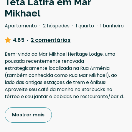
Teta Latifa em Mar
Mikhael
Apartamento
·
2 hóspedes
·
1 quarto
·
1 banheiro
4.85
·
2 comentários
Bem-vindo ao Mar Mikhael Heritage Lodge, uma
pousada recentemente renovada
estrategicamente localizada na Rua Armênia
(também conhecida como Rua Mar Mikhael), ao
lado das antigas estações de trem e ônibus!
Aproveite seu café da manhã no Starbucks no
térreo e seu jantar e bebidas no restaurante/bar d
...
Mostrar mais