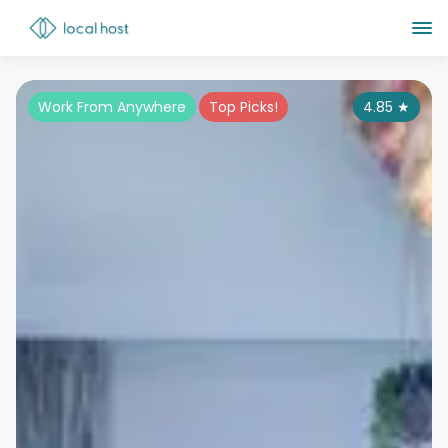
Work From Anywhere
Top Picks!
4.85
★