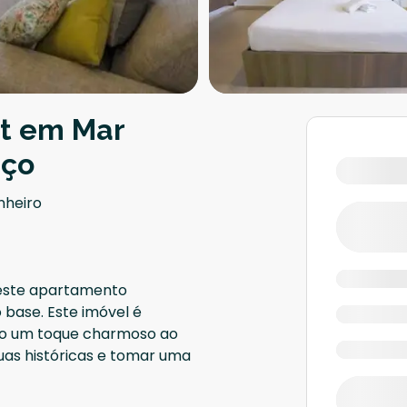
pt em Mar
aço
nheiro
 este apartamento
 base. Este imóvel é
ão um toque charmoso ao
ruas históricas e tomar uma