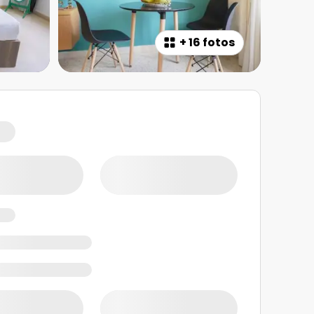
+
16 fotos