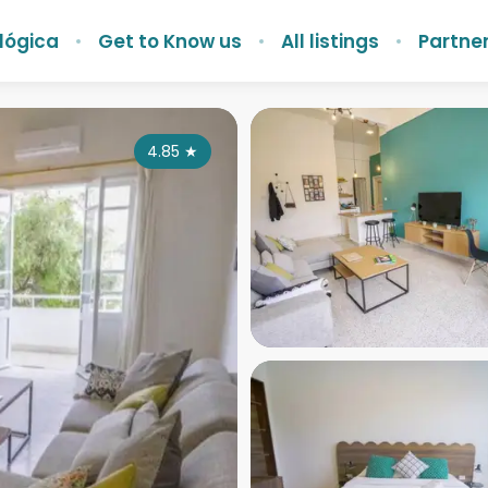
lógica
Get to Know us
All listings
Partner
4.85
★