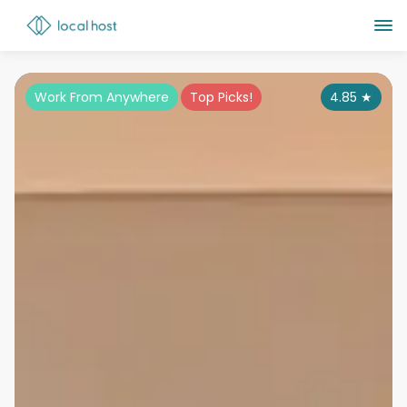
Work From Anywhere
Top Picks!
4.85
★