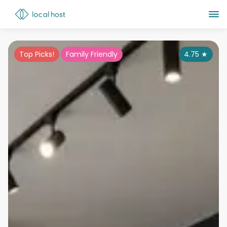
Top Picks!
Family Friendly
4.75
★