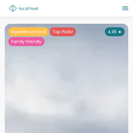
Experiência local
Top Picks!
4.95
★
Family Friendly