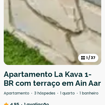
1
/
37
Apartamento La Kava 1-
BR com terraço em Ain Aar
Apartamento
·
3 hóspedes
·
1 quarto
·
1 banheiro
4.95
·
1 avaliação