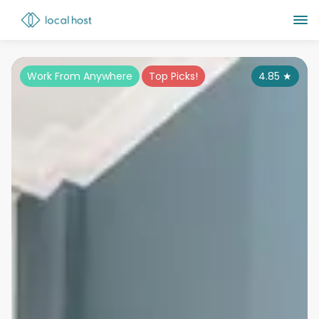
Work From Anywhere
Top Picks!
4.85
★