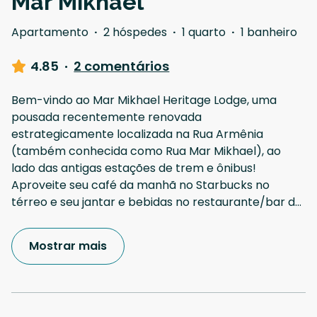
Mar Mikhael
Apartamento
·
2 hóspedes
·
1 quarto
·
1 banheiro
4.85
·
2 comentários
Bem-vindo ao Mar Mikhael Heritage Lodge, uma
pousada recentemente renovada
estrategicamente localizada na Rua Armênia
(também conhecida como Rua Mar Mikhael), ao
lado das antigas estações de trem e ônibus!
Aproveite seu café da manhã no Starbucks no
térreo e seu jantar e bebidas no restaurante/bar d
...
Mostrar mais