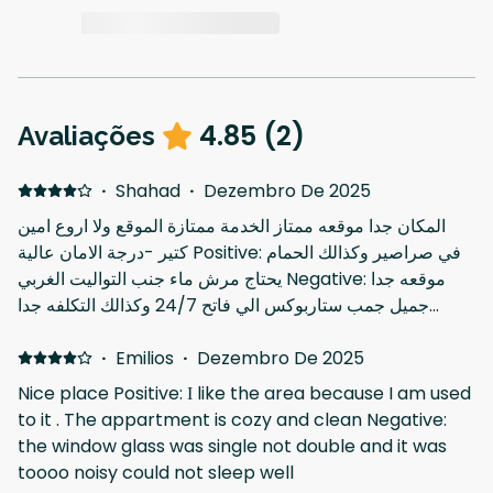
4.85
(
2
)
Avaliações
·
Shahad
·
Dezembro De 2025
المكان جدا موقعه ممتاز الخدمة ممتازة الموقع ولا اروع امين
كتير -درجة الامان عالية Positive: في صراصير وكذالك الحمام
يحتاج مرش ماء جنب التواليت الغربي Negative: موقعه جدا
جميل جمب ستاربوكس الي فاتح 24/7 وكذالك التكلفه جدا
مناسبه الموظفين جدا متعاونين باقي الامور كلها تمام
·
Emilios
·
Dezembro De 2025
Nice place Positive: Ι like the area because I am used
to it . The appartment is cozy and clean Negative:
the window glass was single not double and it was
toooo noisy could not sleep well