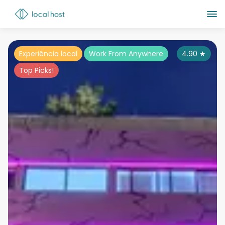
Experiência local
Work From Anywhere
4.90
★
Top Picks!