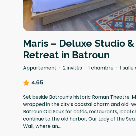
Maris – Deluxe Studio &
Retreat in Batroun
Appartement
·
2 invités
·
1 chambre
·
1 salle
4.65
Set beside Batroun’s historic Roman Theatre, Ma
wrapped in the city’s coastal charm and old-wo
Batroun Old Souk for cafés, restaurants, local sh
continue to the old harbor, Our Lady of the Sea
Wall, where an
...