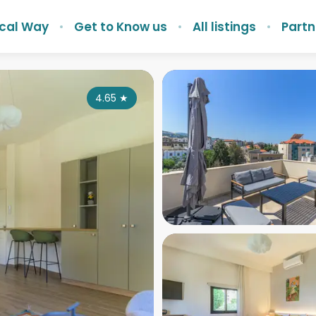
ocal Way
Get to Know us
All listings
Partn
4.65
★