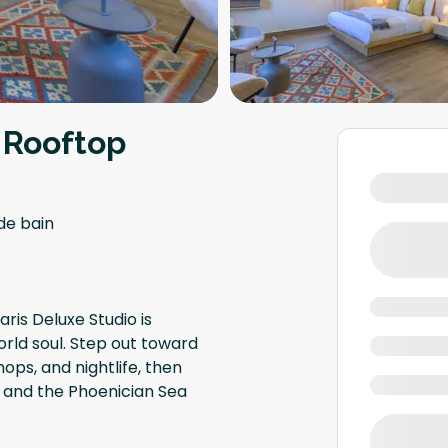
 Rooftop
 de bain
ris Deluxe Studio is
rld soul. Step out toward
ops, and nightlife, then
, and the Phoenician Sea