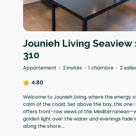
Jounieh Living Seaview 
310
Appartement
·
2 invités
·
1 chambre
·
2 salle
4.80
Welcome to Jounieh Living, where the energy of 
calm of the coast. Set above the bay, this one
offers front-row views of the Mediterranean—
golden light over the water and evenings fade 
along the shore.
...