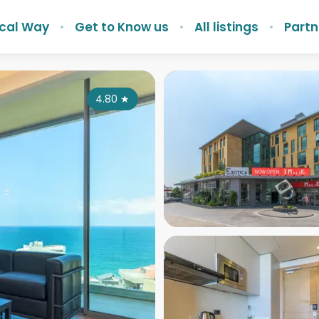
ocal Way
Get to Know us
All listings
Partn
4.80
★