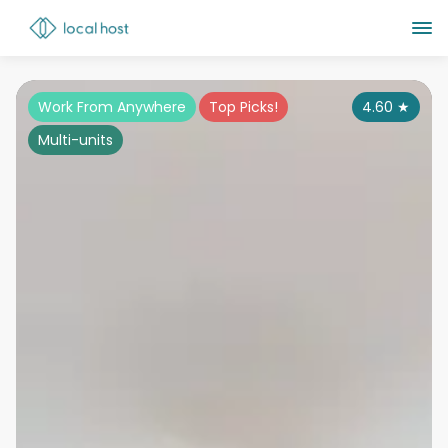
Work From Anywhere
Top Picks!
4.60
★
Multi-units