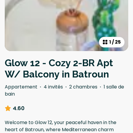
1
/
25
Glow 12 - Cozy 2-BR Apt
W/ Balcony in Batroun
Appartement
·
4 invités
·
2 chambres
·
1 salle de
bain
4.60
Welcome to Glow 12, your peaceful haven in the
heart of Batroun, where Mediterranean charm