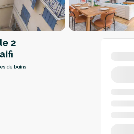
e 2
ifi
les de bains