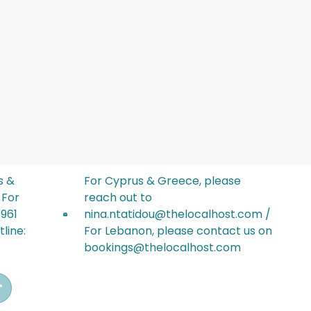
s &
For Cyprus & Greece, please
 For
reach out to
+961
nina.ntatidou@thelocalhost.com /
line:
For Lebanon, please contact us on
bookings@thelocalhost.com