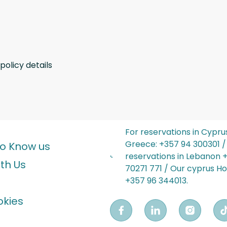
policy details
For reservations in Cypru
Greece: ‪+357 94 300301‬ /
to Know us
reservations in Lebanon‬‬ 
th Us
70271 771 / Our cyprus Hot
‪+357 96 344013‬.
okies