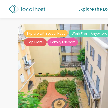
Explore the L
Explore with Local Host
Work From Anywhere
Top Picks!
Family Friendly