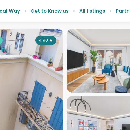
ocal Way
Get to Know us
All listings
Partn
4.90
★