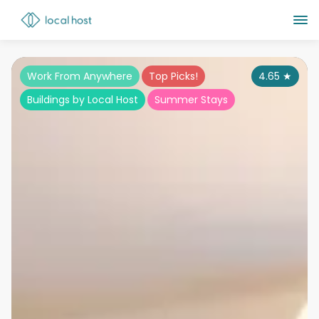
Work From Anywhere
Top Picks!
4.65
★
Buildings by Local Host
Summer Stays