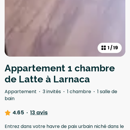
1
/
19
Appartement 1 chambre
de Latte à Larnaca
Appartement
·
3 invités
·
1 chambre
·
1 salle de
bain
4.65
·
13 avis
Entrez dans votre havre de paix urbain niché dans le