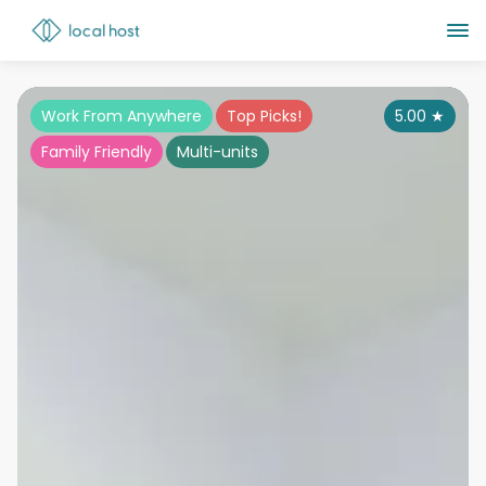
Work From Anywhere
Top Picks!
5.00
★
Family Friendly
Multi-units