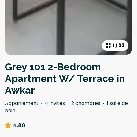
1
/
23
Grey 101 2-Bedroom
Apartment W/ Terrace in
Awkar
Appartement
·
4 invités
·
2 chambres
·
1 salle de
bain
4.80