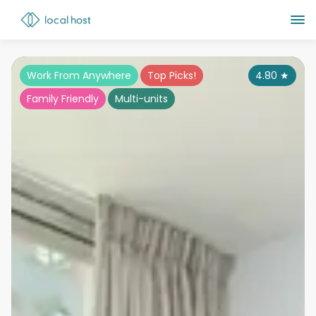
Work From Anywhere
Top Picks!
4.80
★
Family Friendly
Multi-units