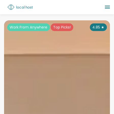
Work From Anywhere
Top Picks!
4.85
★