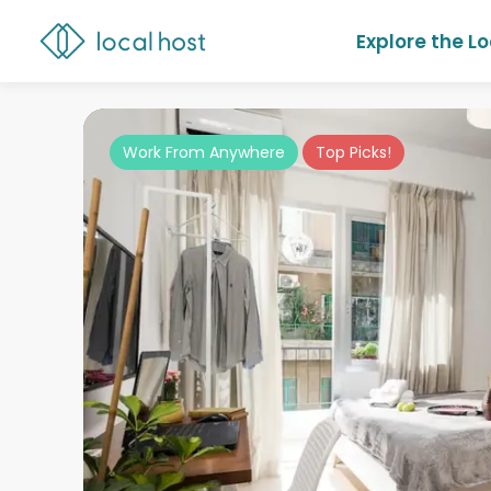
Explore the L
Work From Anywhere
Top Picks!