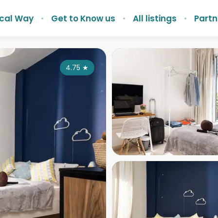
ocal Way
Get to Know us
All listings
Partn
4.75
★