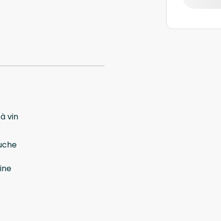
à vin
uche
ine