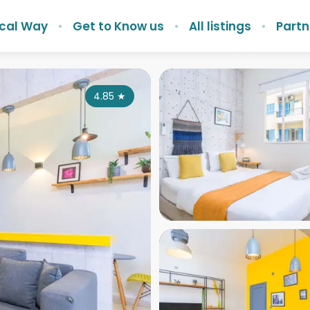
ocal Way
Get to Know us
All listings
Partn
4.85
★