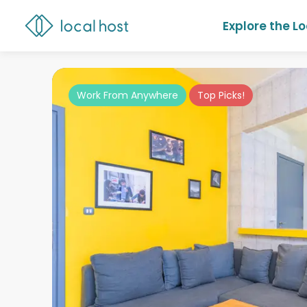
Explore the L
Work From Anywhere
Top Picks!