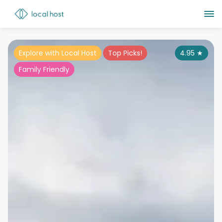
Explore with Local Host
Top Picks!
4.95
★
Family Friendly