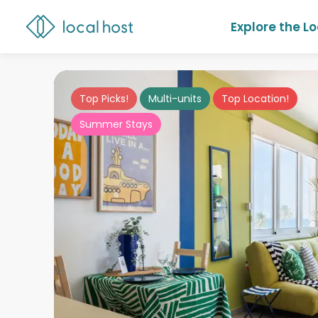
Explore the L
Top Picks!
Multi-units
Top Location!
Summer Stays