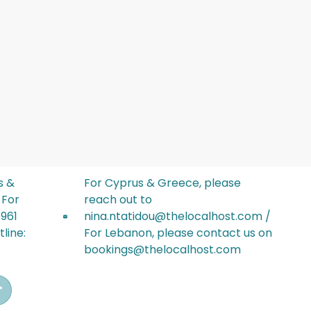
s &
For Cyprus & Greece, please
 For
reach out to
+961
nina.ntatidou@thelocalhost.com /
line:
For Lebanon, please contact us on
bookings@thelocalhost.com