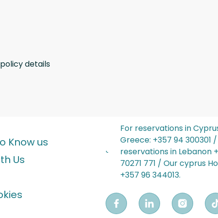
policy details
For reservations in Cypru
Greece: ‪+357 94 300301‬ /
to Know us
reservations in Lebanon‬‬ 
th Us
70271 771 / Our cyprus Hot
‪+357 96 344013‬.
okies