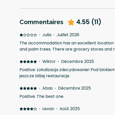
4.55
(
11
)
Commentaires
·
Julia
·
Juillet 2026
The accommodation has an excellent location w
and palm trees. There are grocery stores and 
·
Wiktor
·
Décembre 2025
Positive: Lokalizacja zdecydowanie! Pod blokiem
jeszcze bliżej restauracje.
·
Abas
·
Décembre 2025
Positive: The best one
·
Levan
·
Août 2025