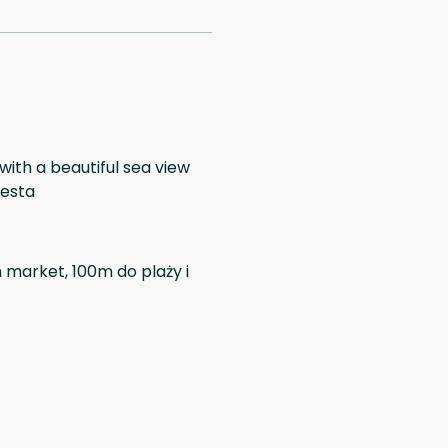
ith a beautiful sea view
resta
 market, 100m do plaży i