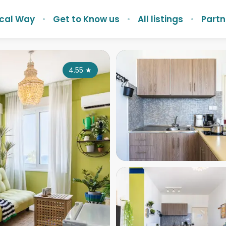
ocal Way
Get to Know us
All listings
Partn
4.55
★