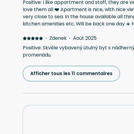
Positive: I like appartment and staff, they are v
love them all ❤️ Apartment is nice, with nice vie
very close to sea. In the house available all thin
kitchen amenities etc. Will be back one day ☀️ 
more or less just the apartment needs a bit of t
system is not working properly, I'd prefer better
·
Zdenek
·
Août 2025
available for a house which is not comfortable 
Positive: Skvěle vybavený útulný byt s nádhe
recommend changing bedsheets and towels 3 da
promenádu.
washing machine or facility to wash them. We 
get towels and bedsheets. It's not a complain
Afficher tous les 11 commentaires
for better service.